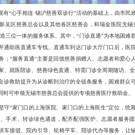
在现有“心手相连·锡沪慈善双诊行”活动的基础上，由市民
新吴区慈善总会以及其他各区慈善会，和瑞金医院无锡
”打造三位一体的服务体系。其中，“门诊直通”为本地困
费开通助医直通车专线。直通车到达门诊大厅门口后，医
务；“服务直通”主要是回馈慈善捐赠人、志愿者和爱心
管家、就医陪诊、慈善绿色直通、特需门诊全周期随访、全
善会诊救助提升为从诊断到治疗的全链条服务，困难群众
同时可申领无锡市慈善总会提供的专项慈善医疗救助金。
坚守“家门口的上海医院、家门口的上海医生”定位，统
诊、手术、转诊绿色通道，配齐配强医护、志愿者服务团
班车接驳、院内引导、轮椅平车、陪诊代办等服务，让