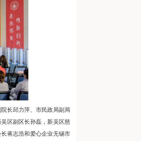
副院长邱力萍、市民政局副局
新吴区副区长孙磊，新吴区慈
会长蒋志浩和爱心企业无锡市