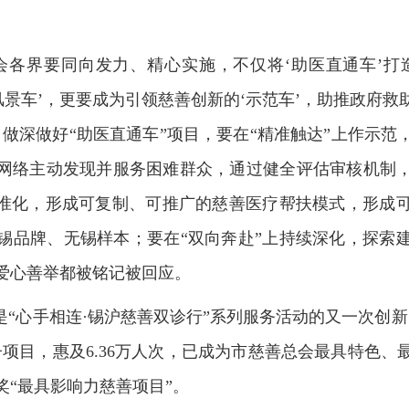
会各界要同向发力、精心实施，不仅将‘助医直通车’打
风景车’，更要成为引领慈善创新的‘示范车’，助推政府
，做深做好“助医直通车”项目，要在“精准触达”上作示范
网络主动发现并服务困难群众，通过健全评估审核机制
标准化，形成可复制、可推广的慈善医疗帮扶模式，形成
锡品牌、无锡样本；要在“双向奔赴”上持续深化，探索
爱心善举都被铭记被回应。
是“心手相连·锡沪慈善双诊行”系列服务活动的又一次创
子项目，惠及6.36万人次，已成为市慈善总会最具特色
奖“最具影响力慈善项目”。