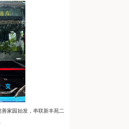
慈善家园始发，串联新丰苑二
。