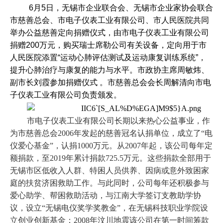
6
月
5
日，无锡市企业联合会、无锡市企业家协会联合
市慈善总会、市电子仪表工业有限公司、市人民医院共同
举办公益慈善定向捐赠仪式，由市电子仪表工业有限公司
捐赠
200
万元，购买瑞士席勒公司有关设备，定向用于市
人民医院添置
“
运动心肺评估测试及运动康复训练系统
”
，
提升心肺治疗与康复的能力与水平。市政协主席周敏炜、
副市长刘霞参加捐赠仪式 。市慈善总会会长周解清向市电
子仪表工业有限公司负责颁发。
市电子仪表工业有限公司长期以来热心公益事业，作
为市慈善总会
2006年发起的慈善冠名认捐单位，成立了“电
仪爱心基金”，认捐1000万元。从2007年起，该公司每年定
额捐款，至2019年累计捐款725.5万元。这些捐款全部用于
无锡市区低收入人群、特困人员供养、因病或意外致困家
庭的扶贫济困救助工作。与此同时，公司每年还积极参与
爱心助学、帮困救助活动，与江南大学签订支教助学协
议，设立“无锡电仪奖学奖教金”，在无锡科技职业学院设
立创业创新基金；2008年汶川地震该公司在第一时间筹款