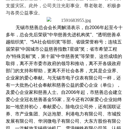
支援灾区。此外，公司关注光彩事业、尊老敬老、积极参
与各类公益事业。
无锡市慈善总会会长周解清表示，自
2006
年起至今十
多年，总会先后荣获
“
中华慈善先进机构奖
”
、
“
透明慈善卓
越组织奖
”
、
“5A
社会组织奖
”
等部、省级荣誉称号；连续五
届荣获
“
中国城市公益慈善指数
7
星级
”
奖；省市希望工程
办
“
特殊贡献
”
奖，第十届
“
中华慈善奖
”
等荣誉。这些成绩的
取得，离不开市委市政府的领导和推动，离不开各级政府
部门的支持和帮助，更离不开社会各界，尤其是企业界、
企业家的爱心奉献。与无锡市电子仪表有限公司一样，还
有一大批热心社会奉献和慈善公益的爱心企业（单位），
及爱心企业家和慈善人士。自
2006
年起，市慈善总会建立
爱心企业冠名慈善基金
55
家，至今还有
20
家爱心企业始终
如一地坚持初心，奉献爱心。除电仪公司外，还有国联证
券、市产业集团、兴达泡塑、利港电力有限公司、市城投
发展有限公司、华润微电子有限公司、大东方股份有限公
司、一汽解放无锡柴油机厂、雪浪钢铁有限公司等，认捐