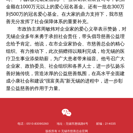
金额在
1000
万元以上的爱心冠名基金。还有一批在
300
万
到
500
万的冠名爱心基金。在大家的鼎力支持下，我市慈
善充分发挥了社会保障体系的重要补充。
市政协主席周敏炜对企业家的爱心义举表示赞扬，对
无锡企业多年来勇于承担社会责任，带头倡导慈善公益理
念给予肯定。他说，在市企业家协会、市慈善总会的精心
组织、有力推动下，此次捐赠得以顺利完成，给无锡的医
疗卫生事业添柴助薪，为广大患者带来福音。他号召广大
企业家、政协委员、社会组织和各界人士，进一步弘扬乐
善好施传统，营造浓厚的公益慈善氛围，在高水平全面建
成小康社会和建设
“
强富美高
”
新无锡的进程中，进一步彰
显公益慈善的作用于力量。
电话：0510-83090260 地址：无锡市惠钱路6号 邮编：214035
版权所有 © 无锡市慈善总会官网